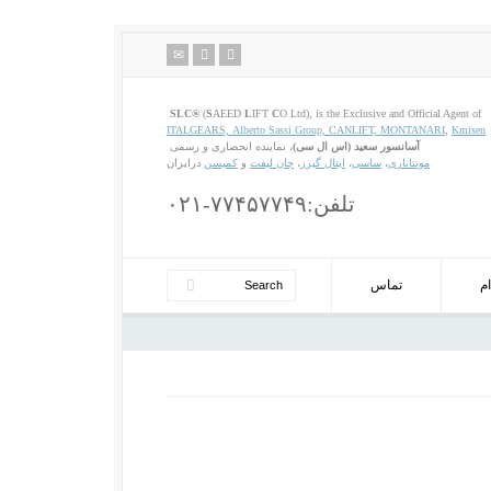
SLC®
(
S
AEED
L
IFT
C
O Ltd), is the Exclusive and Official Agent of
ITALGEARS,
Alberto Sassi Group,
CANLIFT,
MONTANARI
,
Kmisen
آسانسور سعید (اس ال سی)
، نماینده انحصاری و رسمی
مونتاناری
،
ساسی
،
ایتال گیرز
،
جان لیفت
و
کمیسن
درایران
تلفن:۷۷۴۵۷۷۴۹-۰۲۱
م
تماس