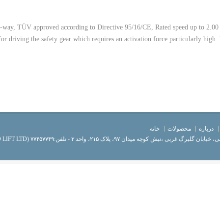
-way, TÜV approved according to Directive 95/16/CE, Rated speed up to 2.00 
for driving the safety gear which requires an activation force particularl
درباره
محصولات
خانه
l rights reserved SLC (SAEED LIFT LTD