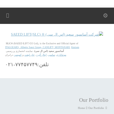
SLC®
(
S
AEED
L
IFT
C
O Ltd), is the Exclusive and Official Agent of
ITALGEARS,
Alberto Sassi Group,
CANLIFT,
MONTANARI
,
Kmisen
آسانسور سعید (اس ال سی)
، نماینده انحصاری و رسمی
مونتاناری
،
ساسی
،
ایتال گیرز
،
جان لیفت
و
کمیسن
درایران
تلفن:۷۷۴۵۷۷۴۹-۰۲۱
Our Portfolio
Home
Our Portfolio